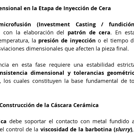
ensional en la Etapa de Inyección de Cera
microfusión (Investment Casting / fundició
 con la elaboración del 
patrón de cera
. En esta
emperatura, la 
presión de inyección
 o el tiempo d
iaciones dimensionales que afecten la pieza final. 
ncia en esta fase requiere una estabilidad estrict
nsistencia dimensional y tolerancias geométri
, los cuales constituyen la base fundamental de to
a Construcción de la Cáscara Cerámica
ica
 debe soportar el contacto con metal fundido a
el control de la 
viscosidad de la barbotina (
slurry
)