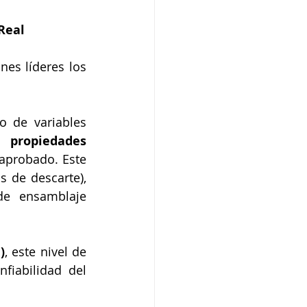
Real
es líderes los 
 de variables 
s 
propiedades 
 aprobado. Este 
s de descarte), 
de ensamblaje 
)
, este nivel de 
fiabilidad del 