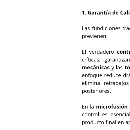
1. Garantía de Ca
Las fundiciones tra
previenen. 
El verdadero 
cont
críticas, garant
mecánicas
 y las 
t
enfoque reduce drá
elimina retrabajo
posteriores. 
En la 
microfusión 
control es esencia
producto final en ap