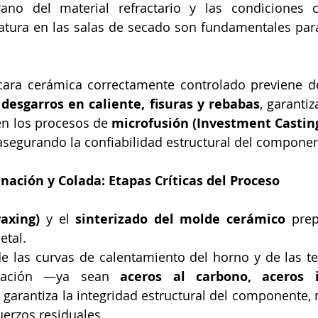
no del material refractario y las condiciones c
ura en las salas de secado son fundamentales para 
ara cerámica correctamente controlado previene def
 desgarros en caliente, fisuras y rebabas
, garantiz
en los procesos de 
microfusión (Investment Casting 
 asegurando la confiabilidad estructural del component
inación y Colada: Etapas Críticas del Proceso
axing)
 y el 
sinterizado del molde cerámico
 prep
etal. 
de las curvas de calentamiento del horno y de las t
leación —ya sean 
aceros al carbono, aceros i
garantiza la integridad estructural del componente, 
uerzos residuales.