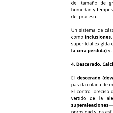
del tamaño de gra
humedad y temperat
del proceso.
Un sistema de cásc
como 
inclusiones,
superficial exigida 
la cera perdida)
 y
4. Descerado, Calc
El 
descerado (dew
para la colada de m
El control preciso 
vertido de la a
superaleaciones
— 
porosidad y los esf