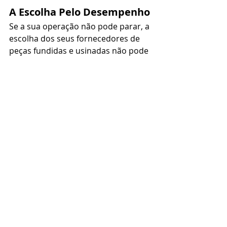
A Escolha Pelo Desempenho
Se a sua operação não pode parar, a 
escolha dos seus fornecedores de 
peças fundidas e usinadas não pode 
ser baseada no menor orçamento 
da planilha. Deve ser baseada em 
engenharia, robustez e histórico de 
entrega.
A Fundimazza combina tecnologia de 
ponta e rigor técnico para entregar 
peças que resistem ao trabalho 
pesado, garantindo que o seu 
cronograma de produção e o seu 
orçamento anual permaneçam 
exatamente onde devem estar: no 
azul.