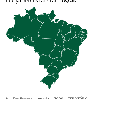
que ya hemos fabricado
AQUÍ.
A
atende
Fundimazza
TODO TERRITÓRIO
e mercado internacional,
NACIONAL
proporcionando aos nossos clientes
materiais de
alta qualidade e tecnologia de
Que tal conversarmos e montarmos
ponta.