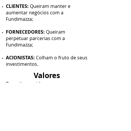
CLIENTES:
Queiram manter e
aumentar negócios com a
Fundimazza;
FORNECEDORES:
Queiram
perpetuar parcerias com a
Fundimazza;
ACIONISTAS:
Colham o fruto de seus
investimentos.
Valores
Respeito a vida, as pessoas e ao
meio ambiente; Aplicar ética em
todas as ações; Prezar pela
confiança nas relações com todos
seus parceiros.